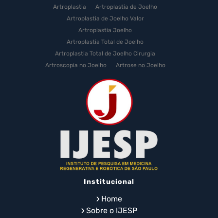
Artroplastia
Artroplastia de Joelho
Artroplastia de Joelho Valor
Artroplastia Joelho
Artroplastia Total de Joelho
Artroplastia Total de Joelho Cirurgia
Artroscopia no Joelho
Artrose no Joelho
Artrose no Joelho Cirurgia
Artrose no Joelho Tratamento
Celulas Tronco Joelho
Celula Tronco Esporte
Cirurgia Artroplastia de Joelho
Cirurgia Artroplastia Joelho
Cirurgia Artrose Joelho Preço
Cirurgia de Artroscopia no Joelho
Cirurgia de Cartilagem do Joelho
Institucional
Cirurgia de Joelho com Prótese
Cirurgia de Lesão no Menisco
Home
Cirurgia de Menisco por Artroscopia
Sobre o IJESP
Cirurgia de Prótese de Joelho em Idosos