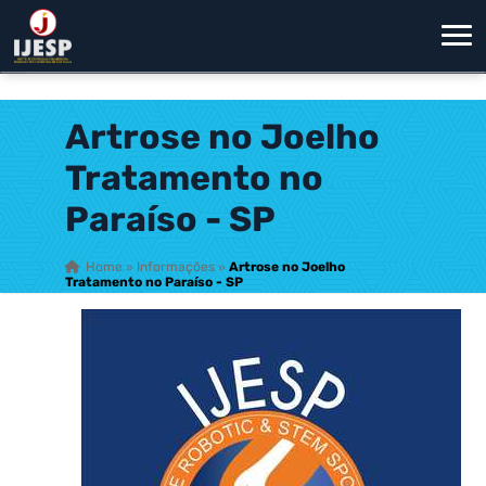
Artrose no Joelho
Tratamento no
Paraíso - SP
Home
»
Informações
»
Artrose no Joelho
Tratamento no Paraíso - SP