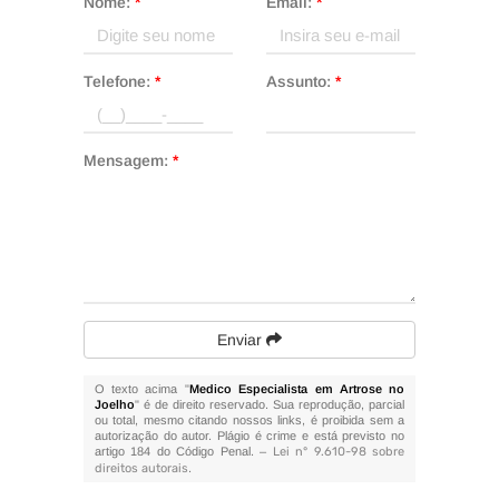
Nome:
*
Email:
*
Telefone:
*
Assunto:
*
Mensagem:
*
Enviar
O texto acima "
Medico Especialista em Artrose no
Joelho
" é de direito reservado. Sua reprodução, parcial
ou total, mesmo citando nossos links, é proibida sem a
autorização do autor. Plágio é crime e está previsto no
artigo 184 do Código Penal. –
Lei n° 9.610-98 sobre
direitos autorais
.