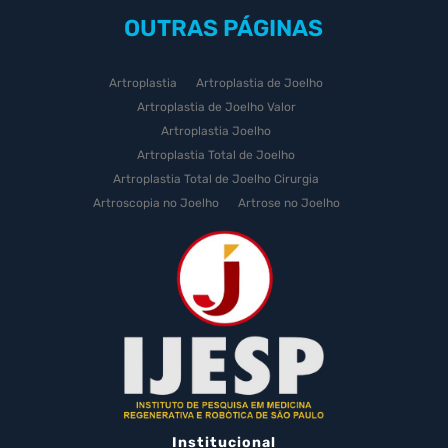
OUTRAS
PÁGINAS
Artroplastia
Artroplastia de Joelho
Artroplastia de Joelho Valor
Artroplastia Joelho
Artroplastia Total de Joelho
Artroplastia Total de Joelho Cirurgia
Artroscopia no Joelho
Artrose no Joelho
Artrose no Joelho Cirurgia
Artrose no Joelho Tratamento
Celulas Tronco Joelho
Celula Tronco Esporte
Cirurgia Artroplastia de Joelho
Cirurgia Artroplastia Joelho
Cirurgia Artrose Joelho Preço
Cirurgia de Artroscopia no Joelho
Cirurgia de Cartilagem do Joelho
Institucional
Cirurgia de Joelho com Prótese