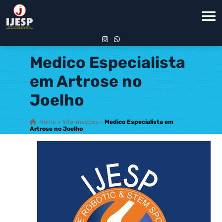
Medico Especialista
em Artrose no
Joelho
Home
»
Informações
»
Medico Especialista em
Artrose no Joelho