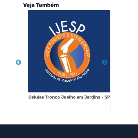
Veja Também
elho no
Celulas Tronco Joelho em Jardins - SP
Artros