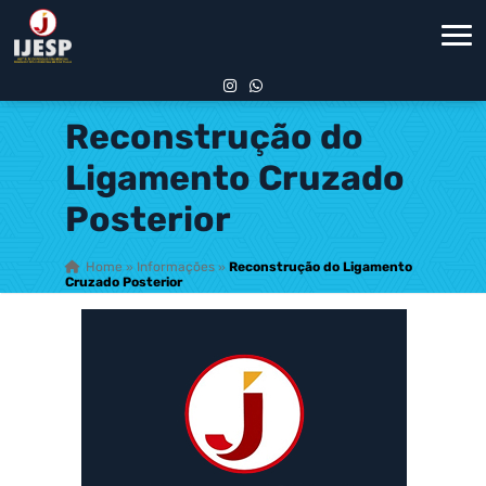
Reconstrução do
Ligamento Cruzado
Posterior
Home
»
Informações
»
Reconstrução do Ligamento
Cruzado Posterior