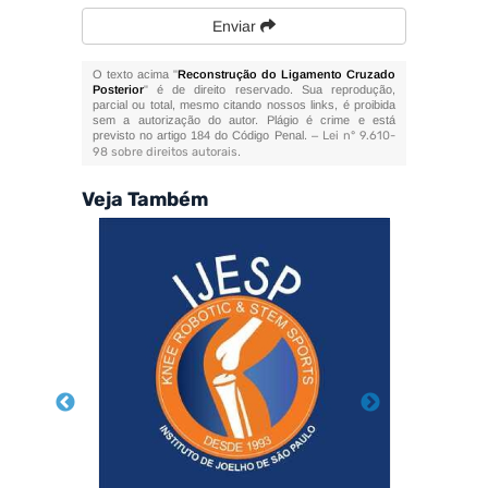
Enviar
O texto acima "
Reconstrução do Ligamento Cruzado
Posterior
" é de direito reservado. Sua reprodução,
parcial ou total, mesmo citando nossos links, é proibida
sem a autorização do autor. Plágio é crime e está
previsto no artigo 184 do Código Penal. –
Lei n° 9.610-
98 sobre direitos autorais
.
Veja Também