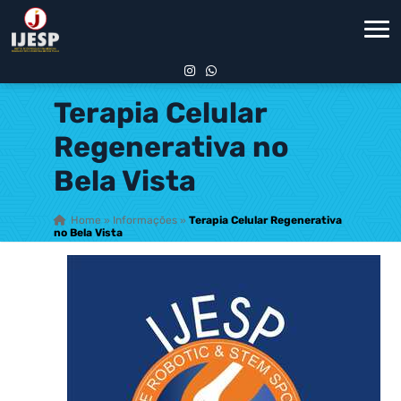
Terapia Celular
Regenerativa no
Bela Vista
Home
»
Informações
»
Terapia Celular Regenerativa
no Bela Vista