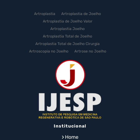
Artroplastia
Artroplastia de Joelho
Artroplastia de Joelho Valor
Artroplastia Joelho
Artroplastia Total de Joelho
Artroplastia Total de Joelho Cirurgia
Artroscopia no Joelho
Artrose no Joelho
Artrose no Joelho Cirurgia
Artrose no Joelho Tratamento
Celulas Tronco Joelho
Celula Tronco Esporte
Cirurgia Artroplastia de Joelho
Cirurgia Artroplastia Joelho
Cirurgia Artrose Joelho Preço
Cirurgia de Artroscopia no Joelho
Cirurgia de Cartilagem do Joelho
Institucional
Cirurgia de Joelho com Prótese
Cirurgia de Lesão no Menisco
Home