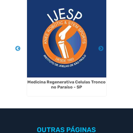
Robótica
Medicina Regenerativa Celulas Tronco
Tera
no Paraíso - SP
OUTRAS
PÁGINAS