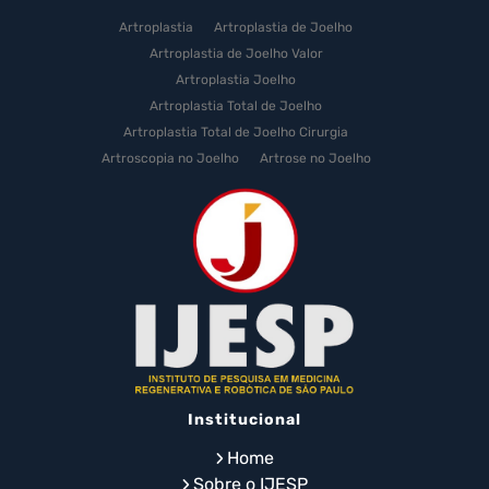
Artroplastia
Artroplastia de Joelho
Artroplastia de Joelho Valor
Artroplastia Joelho
Artroplastia Total de Joelho
Artroplastia Total de Joelho Cirurgia
Artroscopia no Joelho
Artrose no Joelho
Artrose no Joelho Cirurgia
Artrose no Joelho Tratamento
Celulas Tronco Joelho
Celula Tronco Esporte
Cirurgia Artroplastia de Joelho
Cirurgia Artroplastia Joelho
Cirurgia Artrose Joelho Preço
Cirurgia de Artroscopia no Joelho
Cirurgia de Cartilagem do Joelho
Institucional
Cirurgia de Joelho com Prótese
Cirurgia de Lesão no Menisco
Home
Cirurgia de Menisco por Artroscopia
Sobre o IJESP