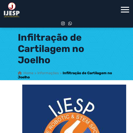
Infiltração de
Cartilagem no
Joelho
Home
»
Informações
»
Infiltração de Cartilagem no
Joelho