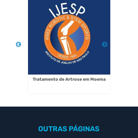
nco para
Tratamento de Artrose em Moema
Medic
SP
OUTRAS
PÁGINAS