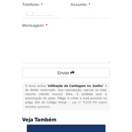
Telefone:
*
Assunto:
*
Mensagem:
*
Enviar
O texto acima "
Infiltração de Cartilagem no Joelho
" é
de direito reservado. Sua reprodução, parcial ou total,
mesmo citando nossos links, é proibida sem a
autorização do autor. Plágio é crime e está previsto no
artigo 184 do Código Penal. –
Lei n° 9.610-98 sobre
direitos autorais
.
Veja Também