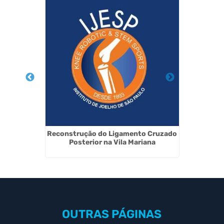
 na Vila
Reconstrução do Ligamento Cruzado
Medic
Posterior na Vila Mariana
OUTRAS
PÁGINAS