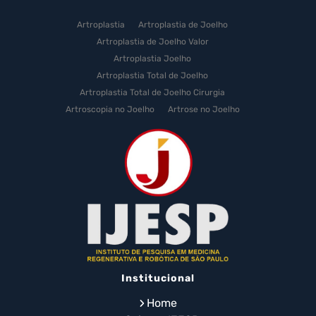
Artroplastia
Artroplastia de Joelho
Artroplastia de Joelho Valor
Artroplastia Joelho
Artroplastia Total de Joelho
Artroplastia Total de Joelho Cirurgia
Artroscopia no Joelho
Artrose no Joelho
Artrose no Joelho Cirurgia
Artrose no Joelho Tratamento
Celulas Tronco Joelho
Celula Tronco Esporte
Cirurgia Artroplastia de Joelho
Cirurgia Artroplastia Joelho
Cirurgia Artrose Joelho Preço
Cirurgia de Artroscopia no Joelho
Cirurgia de Cartilagem do Joelho
Institucional
Cirurgia de Joelho com Prótese
Cirurgia de Lesão no Menisco
Home
Cirurgia de Menisco por Artroscopia