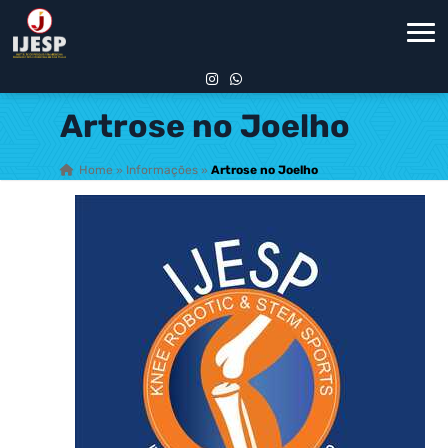
Artrose no Joelho
Home
»
Informações
»
Artrose no Joelho