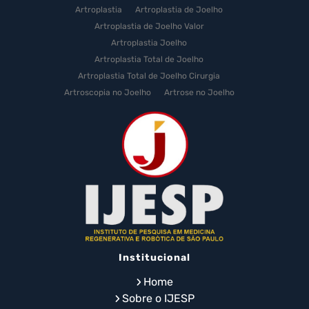
Artroplastia
Artroplastia de Joelho
Artroplastia de Joelho Valor
Artroplastia Joelho
Artroplastia Total de Joelho
Artroplastia Total de Joelho Cirurgia
Artroscopia no Joelho
Artrose no Joelho
Artrose no Joelho Cirurgia
Artrose no Joelho Tratamento
Celulas Tronco Joelho
Celula Tronco Esporte
Cirurgia Artroplastia de Joelho
Cirurgia Artroplastia Joelho
Cirurgia Artrose Joelho Preço
Cirurgia de Artroscopia no Joelho
Cirurgia de Cartilagem do Joelho
Institucional
Cirurgia de Joelho com Prótese
Cirurgia de Lesão no Menisco
Home
Cirurgia de Menisco por Artroscopia
Sobre o IJESP
Cirurgia de Prótese de Joelho em Idosos