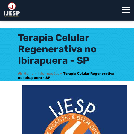
Terapia Celular
Regenerativa no
Ibirapuera - SP
Home
»
Informações
»
Terapia Celular Regenerativa
no Ibirapuera - SP