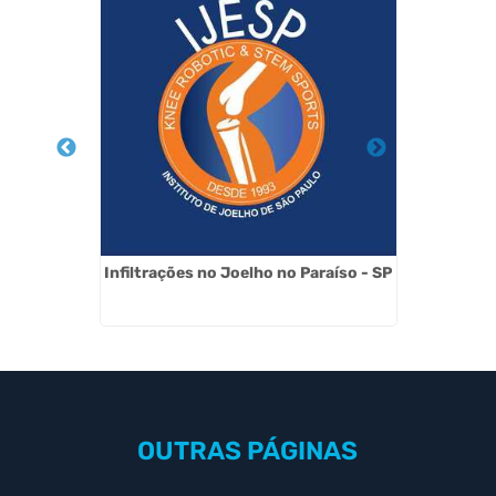
lar em
Infiltrações no Joelho no Paraíso - SP
Val
OUTRAS
PÁGINAS