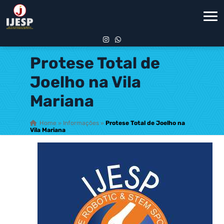
Protese Total de
Joelho na Vila
Mariana
Home
»
Informações
»
Protese Total de Joelho na
Vila Mariana