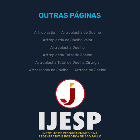
OUTRAS
PÁGINAS
Artroplastia
Artroplastia de Joelho
Artroplastia de Joelho Valor
Artroplastia Joelho
Artroplastia Total de Joelho
Artroplastia Total de Joelho Cirurgia
Artroscopia no Joelho
Artrose no Joelho
Artrose no Joelho Cirurgia
Artrose no Joelho Tratamento
Celulas Tronco Joelho
Celula Tronco Esporte
Cirurgia Artroplastia de Joelho
Cirurgia Artroplastia Joelho
Cirurgia Artrose Joelho Preço
Cirurgia de Artroscopia no Joelho
Cirurgia de Cartilagem do Joelho