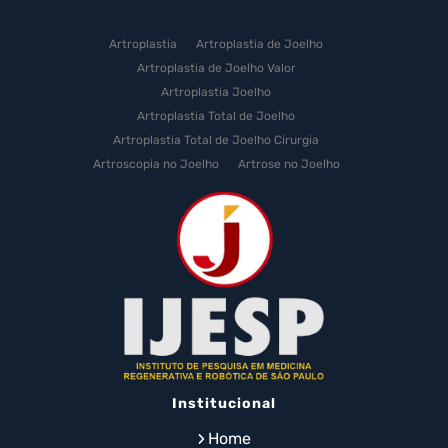
Artroplastia
Artroplastia de Joelho
Artroplastia de Joelho Valor
Artroplastia Joelho
Artroplastia Total de Joelho
Artroplastia Total de Joelho Cirurgia
Artroscopia no Joelho
Artrose no Joelho
Artrose no Joelho Cirurgia
Artrose no Joelho Tratamento
Celulas Tronco Joelho
Celula Tronco Esporte
Cirurgia Artroplastia de Joelho
Cirurgia Artroplastia Joelho
Cirurgia Artrose Joelho Preço
Cirurgia de Artroscopia no Joelho
Cirurgia de Cartilagem do Joelho
Institucional
Cirurgia de Joelho com Prótese
Cirurgia de Lesão no Menisco
Home