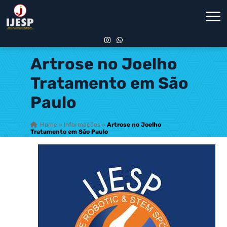
Artrose no Joelho
Tratamento em São
Paulo
Home
»
Informações
»
Artrose no Joelho
Tratamento em São Paulo