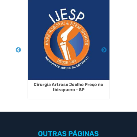
em Itaim
Cirurgia Artrose Joelho Preço no
Terapia
Ibirapuera - SP
OUTRAS
PÁGINAS