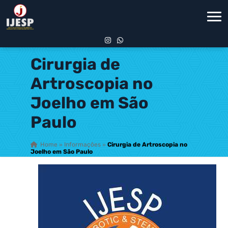
Cirurgia de
Artroscopia no
Joelho em São
Paulo
Home
»
Informações
»
Cirurgia de Artroscopia no
Joelho em São Paulo