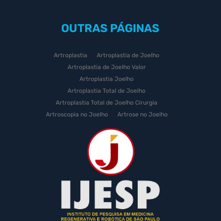
OUTRAS
PÁGINAS
Artroplastia
Artroplastia de Joelho
Artroplastia de Joelho Valor
Artroplastia Joelho
Artroplastia Total de Joelho
Artroplastia Total de Joelho Cirurgia
Artroscopia no Joelho
Artrose no Joelho
Artrose no Joelho Cirurgia
Artrose no Joelho Tratamento
Celulas Tronco Joelho
Celula Tronco Esporte
Cirurgia Artroplastia de Joelho
Cirurgia Artroplastia Joelho
Cirurgia Artrose Joelho Preço
Cirurgia de Artroscopia no Joelho