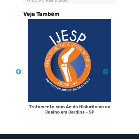
98 sobre direitos autorais
.
Veja Também
íso - SP
Tratamento com Ácido Hialurônico no
Artrose
Joelho em Jardins - SP