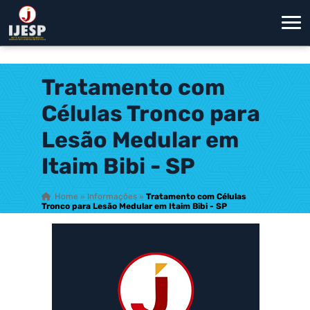
Tratamento com
Células Tronco para
Lesão Medular em
Itaim Bibi - SP
Home
»
Informações
»
Tratamento com Células
Tronco para Lesão Medular em Itaim Bibi - SP