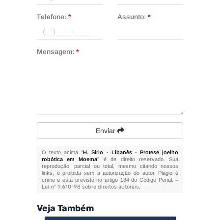
Telefone:
*
Assunto:
*
Mensagem:
*
Enviar
O texto acima "
H. Sirio - Libanês - Protese joelho
robótica em Moema
" é de direito reservado. Sua
reprodução, parcial ou total, mesmo citando nossos
links, é proibida sem a autorização do autor. Plágio é
crime e está previsto no artigo 184 do Código Penal. –
Lei n° 9.610-98 sobre direitos autorais
.
Veja Também