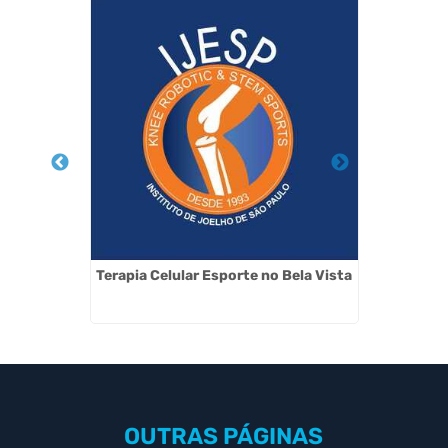
 Joelho
Terapia Celular Esporte no Bela Vista
Tratam
OUTRAS
PÁGINAS