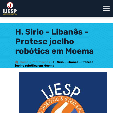
H. Sirio - Libanês -
Protese joelho
robótica em Moema
Home
»
Informações
»
H. Sirio - Libanês - Protese
joelho robótica em Moema