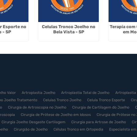
ar Esporte no
Celulas Tronco Joelho no
Terapia com 
o - SP
Bela Vista - SP
em Mo
elho Valor
Artroplastia Joelho
Artroplastia Total de Joelho
Artroplastia
no Joelho Tratamento
Celulas Tronco Joelho
Celula Tronco Esporte
Cir
ço
Cirurgia de Artroscopia no Joelho
Cirurgia de Cartilagem do Joelho
C
troscopia
Cirurgia de Prótese de Joelho em Idosos
Cirurgia de Prótese no
Cirurgia Joelho Desgaste Cartilagem
Cirurgia para Artrose de Joelho
Ci
oelho
Cirurgião de Joelho
Células Tronco em Ortopedia
Especialista em
nês - Terapia celular
Implante Autólogo de Condrócitos
Infiltração com Cé