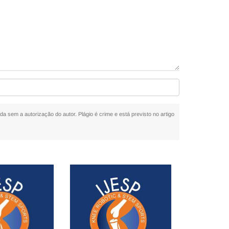
ida sem a autorização do autor. Plágio é crime e está previsto no artigo