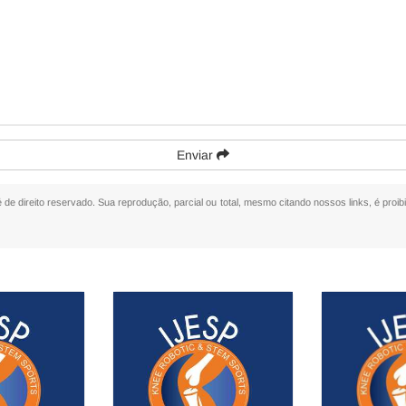
Enviar
é de direito reservado. Sua reprodução, parcial ou total, mesmo citando nossos links, é proib