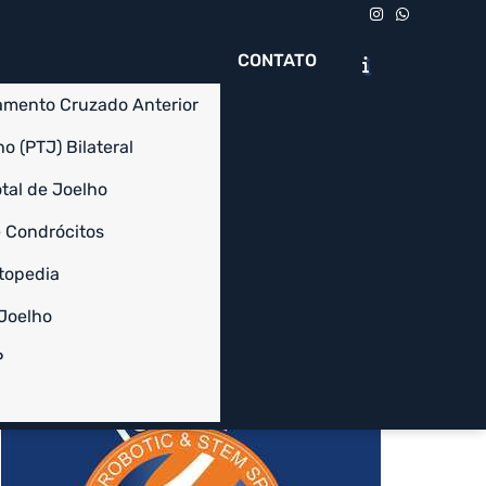
CONTATO
amento Cruzado Anterior
o (PTJ) Bilateral
tal de Joelho
 Condrócitos
Chame no WhatsApp
Solicite um Orçamento
topedia
 Joelho
Informações
P