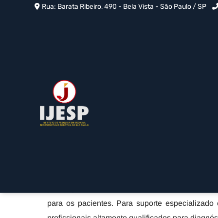
Rua: Barata Ribeiro, 490 - Bela Vista - São Paulo / SP
Cirurgia de Lesão no M
Aclimação - SP
Home
»
Informações
»
Cirurgia de Lesão no Menisco na Ac
A Cirurgia de Lesão no Menisco na Aclimação -
artroscopia. Pequenas incisões são feitas, perm
para reparar ou remover o tecido danificado. I
para os pacientes. Para suporte especializad
profissionais altamente qualificados para diagnóst