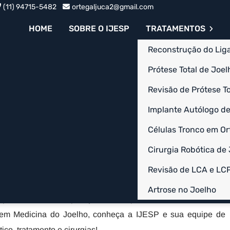
(11) 94715-5482
ortegaljuca2@gmail.com
HOME
SOBRE O IJESP
TRATAMENTOS
Reconstrução do Lig
Prótese Total de Joelh
Revisão de Prótese To
enisco na
Implante Autólogo de
Células Tronco em Or
limação - SP
Cirurgia Robótica de
 SP é realizada de forma minimamente invasiva, através da
Revisão de LCA e LC
itindo que um instrumento fino e uma câmera sejam inseridos
Artrose no Joelho
sso promove uma recuperação mais rápida e menos desconforto
o em Medicina do Joelho, conheça a IJESP e sua equipe de
ico, tratamento e cirurgias!