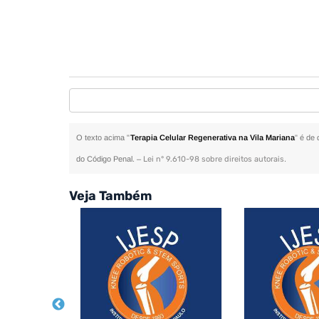
O texto acima "
Terapia Celular Regenerativa na Vila Mariana
" é de 
do Código Penal. –
Lei n° 9.610-98 sobre direitos autorais
.
Veja Também