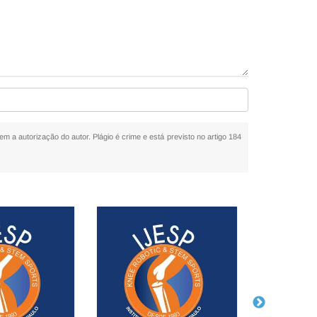
em a autorização do autor. Plágio é crime e está previsto no artigo 184