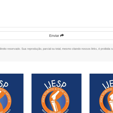
Enviar
direito reservado. Sua reprodução, parcial ou total, mesmo citando nossos links, é proibida s