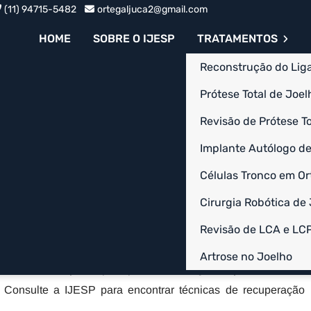
(11) 94715-5482
ortegaljuca2@gmail.com
HOME
SOBRE O IJESP
TRATAMENTOS
Reconstrução do Lig
Prótese Total de Joelh
Revisão de Prótese To
ativa na Vila
Implante Autólogo de
Células Tronco em Or
a Mariana
Cirurgia Robótica de
do ocorrem lesões musculoesqueléticas, degeneração articular
Revisão de LCA e LC
ferece suporte especializado nessa área, com uma equipe de
Artrose no Joelho
 celulares avançadas para promover a regeneração de tecidos
. Consulte a IJESP para encontrar técnicas de recuperação