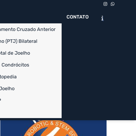
CONTATO
amento Cruzado Anterior
o (PTJ) Bilateral
tal de Joelho
 Condrócitos
Chame no WhatsApp
Solicite um Orçamento
topedia
 Joelho
Informações
P