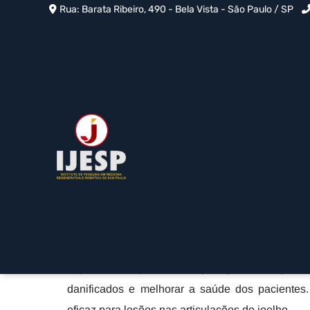
Rua: Barata Ribeiro, 490 - Bela Vista - São Paulo / SP
Terapia Celular Regener
Mariana
Home
»
Informações
»
Terapia Celular Regenerativa na Vil
A terapia celular regenperativa é indicada quan
ou doenças que afetam a mobilidade. A IJESP o
especialistas qualificados que aplicam terapias
danificados e melhorar a saúde dos pacientes
eficaz para lesões nas articulações do joelho.