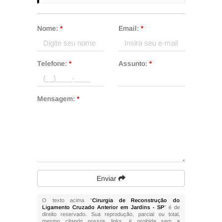
Nome:
*
Email:
*
Telefone:
*
Assunto:
*
Mensagem:
*
Enviar
O texto acima "
Cirurgia de Reconstrução do
Ligamento Cruzado Anterior em Jardins - SP
" é de
direito reservado. Sua reprodução, parcial ou total,
mesmo citando nossos links, é proibida sem a