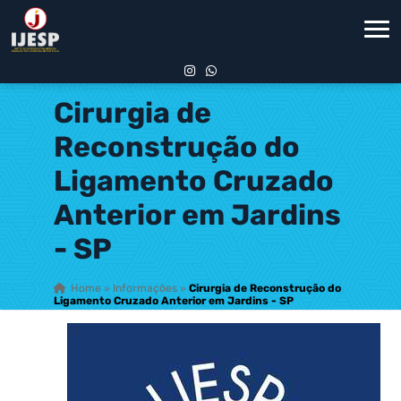
Cirurgia de
Reconstrução do
Ligamento Cruzado
Anterior em Jardins
- SP
Home
»
Informações
»
Cirurgia de Reconstrução do
Ligamento Cruzado Anterior em Jardins - SP