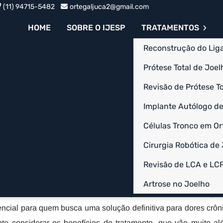
(11) 94715-5482
ortegaljuca2@gmail.com
HOME
SOBRE O IJESP
TRATAMENTOS
Reconstrução do Lig
Prótese Total de Joelh
Revisão de Prótese To
Joelho no
Implante Autólogo de
Células Tronco em Or
íso - SP
Cirurgia Robótica de
úrgico indicado para pacientes que sofrem com desgaste avanç
Revisão de LCA e LC
utras condições degenerativas. Essa cirurgia consiste na substi
Artrose no Joelho
modernas, devolvendo mobilidade e qualidade de vida ao pac
ncial para quem busca uma solução definitiva para dores crôn
ante considerar os benefícios do tratamento, que vão muito a