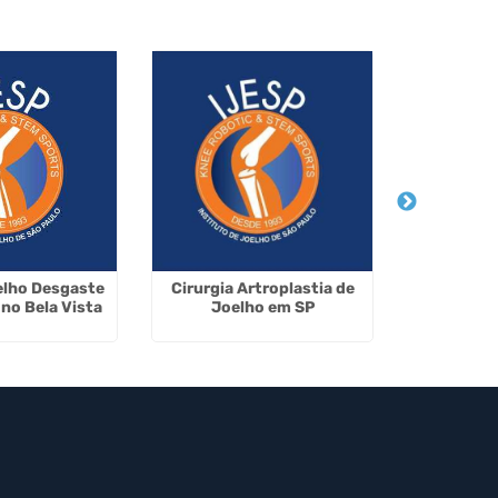
elho Desgaste
Cirurgia Artroplastia de
Infiltraç
no Bela Vista
Joelho em SP
Acli