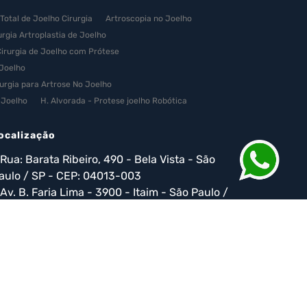
 Total de Joelho Cirurgia
Artroscopia no Joelho
urgia Artroplastia de Joelho
irurgia de Joelho com Prótese
 Joelho
rurgia para Artrose No Joelho
 Joelho
H. Alvorada - Protese joelho Robótica
lulas Tronco
Infiltração de Cartilagem no Joelho
 Celular
Medicina Regenerativa Celulas Tronco
ocalização
elho
Médico Ortopedista Especialista em Joelho
Rua: Barata Ribeiro, 490 - Bela Vista - São
 Joelho
Reconstrução do Ligamento Cruzado
aulo / SP - CEP: 04013-003
ular com Células Tronco
Terapia Celular Esporte
Av. B. Faria Lima - 3900 - Itaim - São Paulo /
Tratamento com Células Tronco para Lesão Medular
P - CEP: 04013-003
trose do Joelho
Valor Artroplastia de Joelho