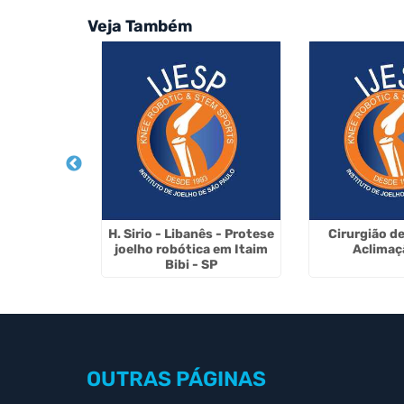
Veja Também
Artrose em
H. Sirio - Libanês - Protese
Cirurgião d
ulo
joelho robótica em Itaim
Aclimaç
Bibi - SP
OUTRAS
PÁGINAS