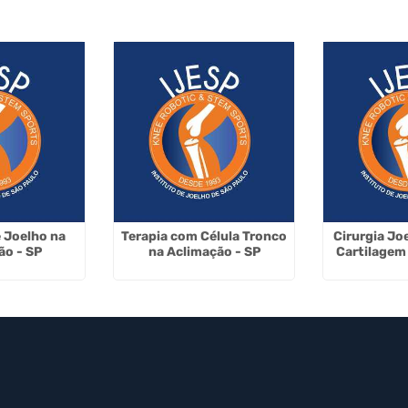
e Joelho na
Terapia com Célula Tronco
Cirurgia Jo
ão - SP
na Aclimação - SP
Cartilagem 