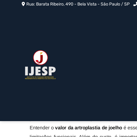
Rua: Barata Ribeiro, 490 - Bela Vista - São Paulo / SP
Valor Artroplastia de 
Paraíso - SP
Home
»
Informações
»
Valor Artroplastia de Joelho no Para
A artroplastia de joelho é um procedimento cir
articulação, geralmente causado por artrose ou o
parcial ou total da articulação por próteses 
Entender o
valor da artroplastia de joelho
é esse
limitações funcionais. Além do custo, é import