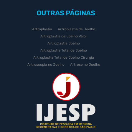
OUTRAS
PÁGINAS
Artroplastia
Artroplastia de Joelho
Artroplastia de Joelho Valor
Artroplastia Joelho
Artroplastia Total de Joelho
Artroplastia Total de Joelho Cirurgia
Artroscopia no Joelho
Artrose no Joelho
Artrose no Joelho Cirurgia
Artrose no Joelho Tratamento
Celulas Tronco Joelho
Celula Tronco Esporte
Cirurgia Artroplastia de Joelho
Cirurgia Artroplastia Joelho
Cirurgia Artrose Joelho Preço
Cirurgia de Artroscopia no Joelho
Cirurgia de Cartilagem do Joelho