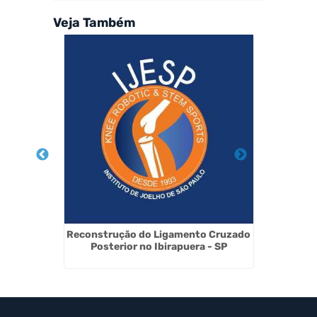
Veja Também
oelho no
Reconstrução do Ligamento Cruzado
Cirurg
Posterior no Ibirapuera - SP