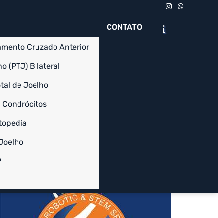
CONTATO
amento Cruzado Anterior
o (PTJ) Bilateral
tal de Joelho
 Condrócitos
Chame no WhatsApp
Solicite um Orçamento
topedia
 Joelho
Informações
P