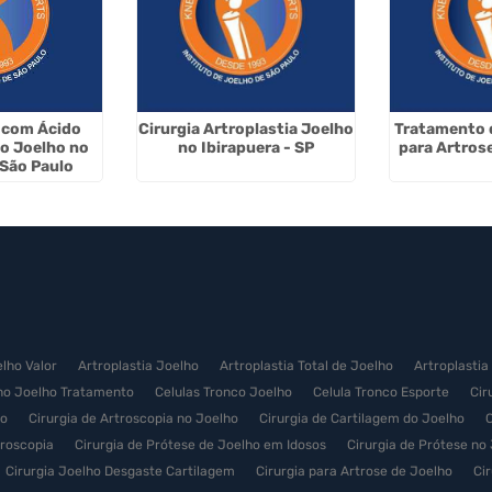
 com Ácido
Cirurgia Artroplastia Joelho
Tratamento d
no Joelho no
no Ibirapuera - SP
para Artrose
 São Paulo
elho Valor
Artroplastia Joelho
Artroplastia Total de Joelho
Artroplastia
no Joelho Tratamento
Celulas Tronco Joelho
Celula Tronco Esporte
Cir
ço
Cirurgia de Artroscopia no Joelho
Cirurgia de Cartilagem do Joelho
C
troscopia
Cirurgia de Prótese de Joelho em Idosos
Cirurgia de Prótese no
Cirurgia Joelho Desgaste Cartilagem
Cirurgia para Artrose de Joelho
Ci