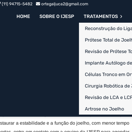
(11) 94715-5482
ortegaljuca2@gmail.com
HOME
SOBRE O IJESP
TRATAMENTOS
Reconstrução do Lig
Prótese Total de Joelh
Revisão de Prótese To
r Artroscopia
Implante Autólogo de
Células Tronco em Or
 em Jardins - SP
Cirurgia Robótica de
dins - SP é necessária quando há lesões significativas no
Revisão de LCA e LC
amento conservador, como o repouso e fortalecimento com
Artrose no Joelho
 procedimento cirúrgico e conta com profissionais para
taurar a estabilidade e a função do joelho, com menor tempo
ertas, entre em contato com a equipe da IJESP para agendar