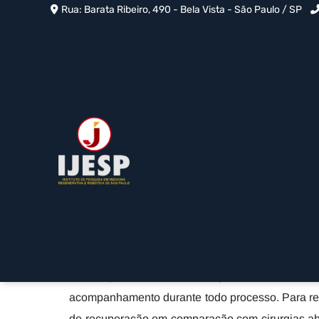
Rua: Barata Ribeiro, 490 - Bela Vista - São Paulo / SP
Cirurgia de Menisco po
em Jardins - SP
Home
»
Informações
»
Cirurgia de Menisco por Artroscopia
A Cirurgia de Menisco por Artroscopia em Jar
menisco do joelho que não respondem ao trat
fisioterapia. A IJESP é especializada nesse
acompanhamento durante todo processo. Para res
de recuperação em comparação com cirurgias ab