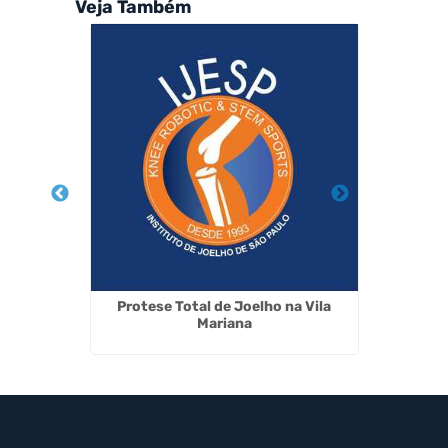
Veja Também
ibi
Protese Total de Joelho na Vila
Cirurgia
Mariana