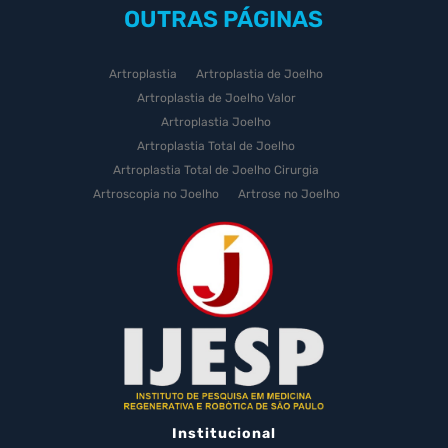
OUTRAS
PÁGINAS
Artroplastia
Artroplastia de Joelho
Artroplastia de Joelho Valor
Artroplastia Joelho
Artroplastia Total de Joelho
Artroplastia Total de Joelho Cirurgia
Artroscopia no Joelho
Artrose no Joelho
Artrose no Joelho Cirurgia
Artrose no Joelho Tratamento
Celulas Tronco Joelho
Celula Tronco Esporte
Cirurgia Artroplastia de Joelho
Cirurgia Artroplastia Joelho
Cirurgia Artrose Joelho Preço
Cirurgia de Artroscopia no Joelho
Cirurgia de Cartilagem do Joelho
Institucional
Cirurgia de Joelho com Prótese