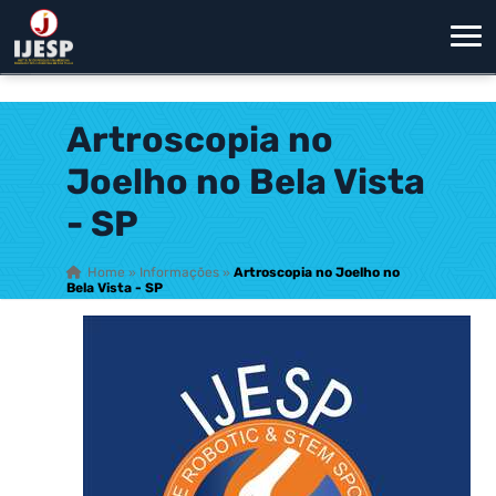
Artroscopia no
Joelho no Bela Vista
- SP
Home
»
Informações
»
Artroscopia no Joelho no
Bela Vista - SP