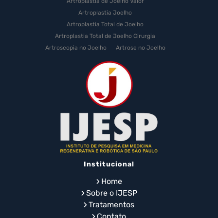
Artroplastia de Joelho Valor
Artroplastia Joelho
Artroplastia Total de Joelho
Artroplastia Total de Joelho Cirurgia
Artroscopia no Joelho
Artrose no Joelho
Artrose no Joelho Cirurgia
Artrose no Joelho Tratamento
Celulas Tronco Joelho
Celula Tronco Esporte
Cirurgia Artroplastia de Joelho
Cirurgia Artroplastia Joelho
Cirurgia Artrose Joelho Preço
Cirurgia de Artroscopia no Joelho
Cirurgia de Cartilagem do Joelho
Institucional
Cirurgia de Joelho com Prótese
Cirurgia de Lesão no Menisco
Home
Cirurgia de Menisco por Artroscopia
Sobre o IJESP
Cirurgia de Prótese de Joelho em Idosos
Tratamentos
Cirurgia de Prótese no Joelho
Contato