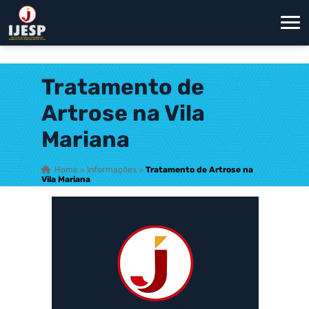
Tratamento de
Artrose na Vila
Mariana
Home
»
Informações
»
Tratamento de Artrose na
Vila Mariana