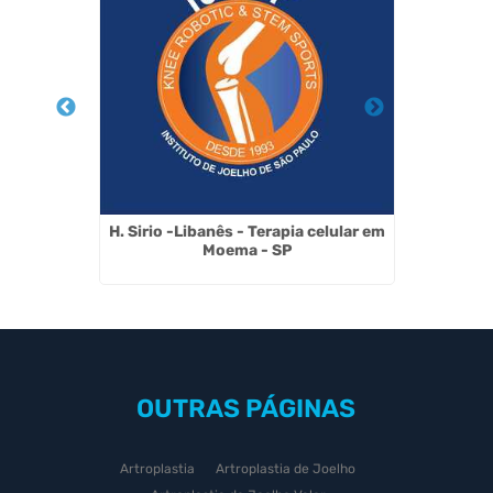
ônico no
H. Sirio -Libanês - Terapia celular em
Celula
Moema - SP
OUTRAS
PÁGINAS
Artroplastia
Artroplastia de Joelho