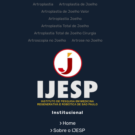
Artroplastia
Artroplastia de Joelho
Artroplastia de Joelho Valor
Artroplastia Joelho
Artroplastia Total de Joelho
Artroplastia Total de Joelho Cirurgia
Artroscopia no Joelho
Artrose no Joelho
Artrose no Joelho Cirurgia
Artrose no Joelho Tratamento
Celulas Tronco Joelho
Celula Tronco Esporte
Cirurgia Artroplastia de Joelho
Cirurgia Artroplastia Joelho
Cirurgia Artrose Joelho Preço
Cirurgia de Artroscopia no Joelho
Cirurgia de Cartilagem do Joelho
Institucional
Cirurgia de Joelho com Prótese
Cirurgia de Lesão no Menisco
Home
Cirurgia de Menisco por Artroscopia
Sobre o IJESP
Cirurgia de Prótese de Joelho em Idosos