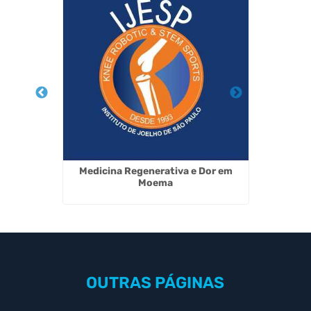
no Bela
Medicina Regenerativa e Dor em
Cirurg
Moema
OUTRAS
PÁGINAS