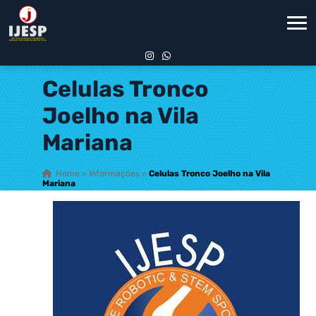
Celulas Tronco
Joelho na Vila
Mariana
Home
»
Informações
»
Celulas Tronco Joelho na Vila
Mariana