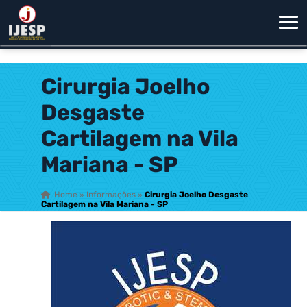
Cirurgia Joelho
Desgaste
Cartilagem na Vila
Mariana - SP
Home
»
Informações
»
Cirurgia Joelho Desgaste
Cartilagem na Vila Mariana - SP