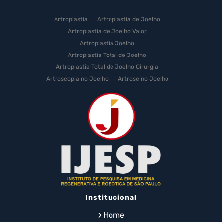
Artroplastia
Artroplastia de Joelho
Artroplastia de Joelho Valor
Artroplastia Joelho
Artroplastia Total de Joelho
Artroplastia Total de Joelho Cirurgia
Artroscopia no Joelho
Artrose no Joelho
Artrose no Joelho Cirurgia
Artrose no Joelho Tratamento
Celulas Tronco Joelho
Celula Tronco Esporte
Cirurgia Artroplastia de Joelho
Cirurgia Artroplastia Joelho
Cirurgia Artrose Joelho Preço
Cirurgia de Artroscopia no Joelho
Cirurgia de Cartilagem do Joelho
Institucional
Cirurgia de Joelho com Prótese
Cirurgia de Lesão no Menisco
Home
Cirurgia de Menisco por Artroscopia