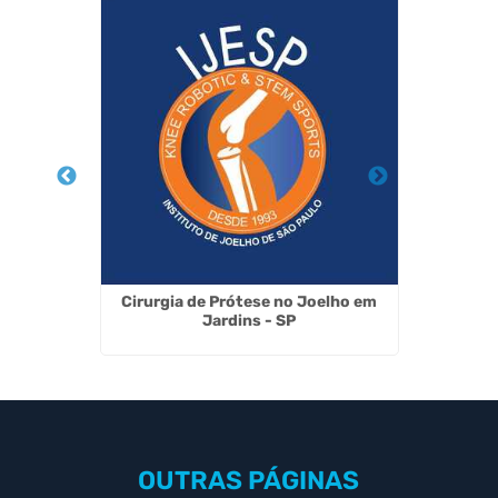
 em São
Cirurgia de Prótese no Joelho em
Artrosco
Jardins - SP
OUTRAS
PÁGINAS