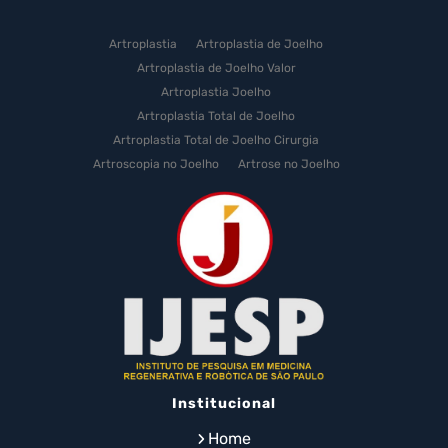
Artroplastia
Artroplastia de Joelho
Artroplastia de Joelho Valor
Artroplastia Joelho
Artroplastia Total de Joelho
Artroplastia Total de Joelho Cirurgia
Artroscopia no Joelho
Artrose no Joelho
Artrose no Joelho Cirurgia
Artrose no Joelho Tratamento
Celulas Tronco Joelho
Celula Tronco Esporte
Cirurgia Artroplastia de Joelho
Cirurgia Artroplastia Joelho
Cirurgia Artrose Joelho Preço
Cirurgia de Artroscopia no Joelho
Cirurgia de Cartilagem do Joelho
Institucional
Cirurgia de Joelho com Prótese
Cirurgia de Lesão no Menisco
Home