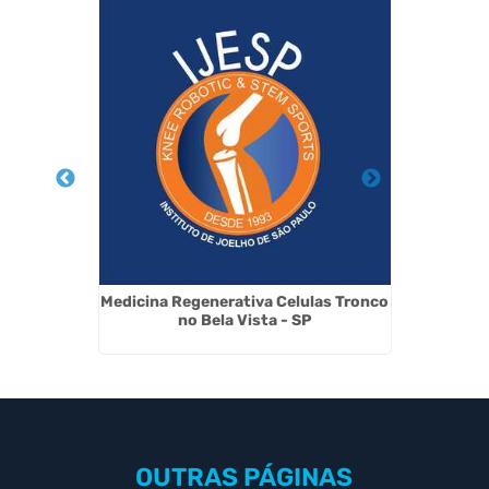
sco no
Medicina Regenerativa Celulas Tronco
Terapia
no Bela Vista - SP
OUTRAS
PÁGINAS