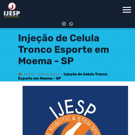
Injeção de Celula
Tronco Esporte em
Moema - SP
Home
»
Informações
»
Injeção de Celula Tronco
Esporte em Moema - SP