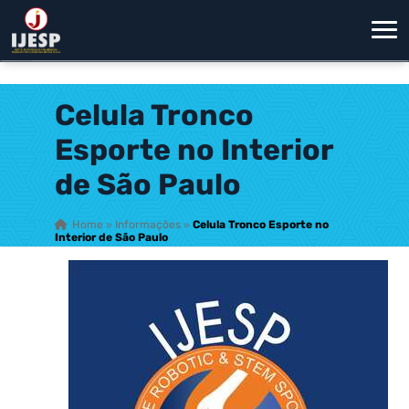
Celula Tronco
Esporte no Interior
de São Paulo
Home
»
Informações
»
Celula Tronco Esporte no
Interior de São Paulo