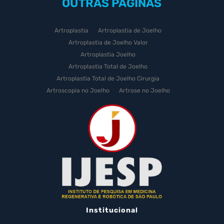
OUTRAS
PÁGINAS
Artroplastia
Artroplastia de Joelho
Artroplastia de Joelho Valor
Artroplastia Joelho
Artroplastia Total de Joelho
Artroplastia Total de Joelho Cirurgia
Artroscopia no Joelho
Artrose no Joelho
Artrose no Joelho Cirurgia
Artrose no Joelho Tratamento
Celulas Tronco Joelho
Celula Tronco Esporte
Cirurgia Artroplastia de Joelho
Cirurgia Artroplastia Joelho
Cirurgia Artrose Joelho Preço
Cirurgia de Artroscopia no Joelho
Cirurgia de Cartilagem do Joelho
Institucional
Cirurgia de Joelho com Prótese
Cirurgia de Lesão no Menisco