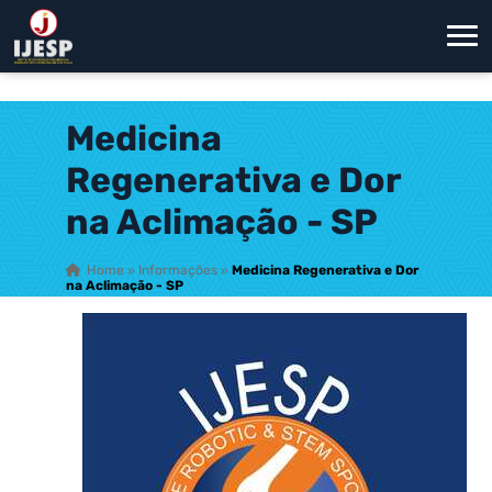
Medicina
Regenerativa e Dor
na Aclimação - SP
Home
»
Informações
»
Medicina Regenerativa e Dor
na Aclimação - SP