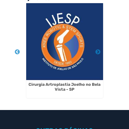
ca em
Cirurgia Artroplastia Joelho no Bela
Trata
Vista - SP
Ar