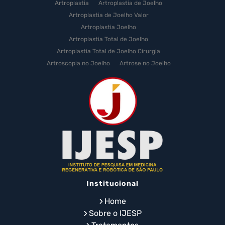
Artroplastia
Artroplastia de Joelho
Artroplastia de Joelho Valor
Artroplastia Joelho
Artroplastia Total de Joelho
Artroplastia Total de Joelho Cirurgia
Artroscopia no Joelho
Artrose no Joelho
Artrose no Joelho Cirurgia
Artrose no Joelho Tratamento
Celulas Tronco Joelho
Celula Tronco Esporte
Cirurgia Artroplastia de Joelho
Cirurgia Artroplastia Joelho
Cirurgia Artrose Joelho Preço
Cirurgia de Artroscopia no Joelho
Cirurgia de Cartilagem do Joelho
Institucional
Cirurgia de Joelho com Prótese
Cirurgia de Lesão no Menisco
Home
Cirurgia de Menisco por Artroscopia
Sobre o IJESP
Cirurgia de Prótese de Joelho em Idosos