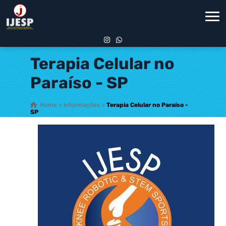
Terapia Celular no
Paraíso - SP
Home
»
Informações
»
Terapia Celular no Paraíso -
SP