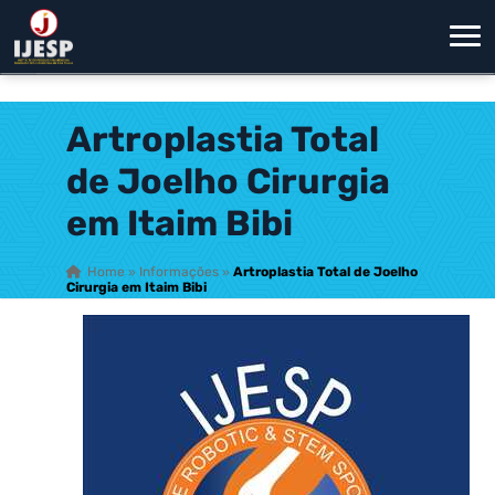
Artroplastia Total
de Joelho Cirurgia
em Itaim Bibi
Home
»
Informações
»
Artroplastia Total de Joelho
Cirurgia em Itaim Bibi