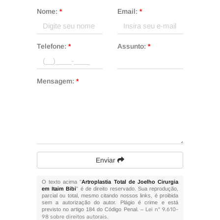
Nome:
*
Email:
*
Telefone:
*
Assunto:
*
Mensagem:
*
Enviar
O texto acima "
Artroplastia Total de Joelho Cirurgia
em Itaim Bibi
" é de direito reservado. Sua reprodução,
parcial ou total, mesmo citando nossos links, é proibida
sem a autorização do autor. Plágio é crime e está
previsto no artigo 184 do Código Penal. –
Lei n° 9.610-
98 sobre direitos autorais
.