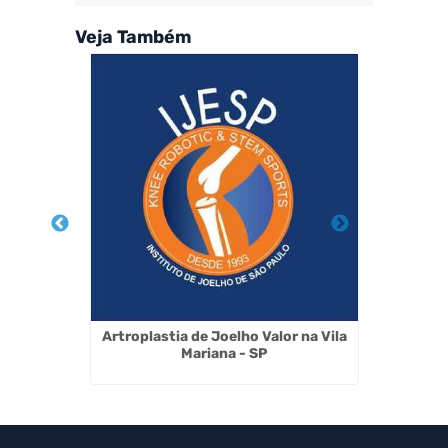
Veja Também
tese no
Artroplastia de Joelho Valor na Vila
Médico
Mariana - SP