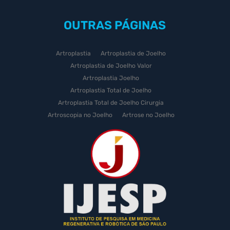
OUTRAS
PÁGINAS
Artroplastia
Artroplastia de Joelho
Artroplastia de Joelho Valor
Artroplastia Joelho
Artroplastia Total de Joelho
Artroplastia Total de Joelho Cirurgia
Artroscopia no Joelho
Artrose no Joelho
Artrose no Joelho Cirurgia
Artrose no Joelho Tratamento
Celulas Tronco Joelho
Celula Tronco Esporte
Cirurgia Artroplastia de Joelho
Cirurgia Artroplastia Joelho
Cirurgia Artrose Joelho Preço
Cirurgia de Artroscopia no Joelho
Cirurgia de Cartilagem do Joelho