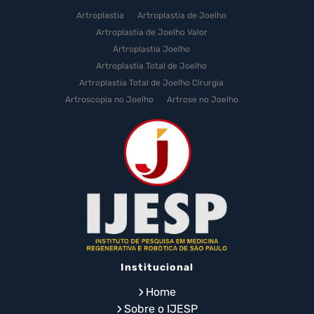
Artroplastia
Artroplastia de Joelho
Artroplastia de Joelho Valor
Artroplastia Joelho
Artroplastia Total de Joelho
Artroplastia Total de Joelho Cirurgia
Artroscopia no Joelho
Artrose no Joelho
Artrose no Joelho Cirurgia
Artrose no Joelho Tratamento
Celulas Tronco Joelho
Celula Tronco Esporte
Cirurgia Artroplastia de Joelho
Cirurgia Artroplastia Joelho
Cirurgia Artrose Joelho Preço
Cirurgia de Artroscopia no Joelho
Cirurgia de Cartilagem do Joelho
Institucional
Cirurgia de Joelho com Prótese
Cirurgia de Lesão no Menisco
Home
Cirurgia de Menisco por Artroscopia
Sobre o IJESP