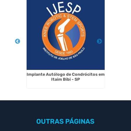
em Itaim
Implante Autólogo de Condrócitos em
Medi
Itaim Bibi - SP
OUTRAS
PÁGINAS