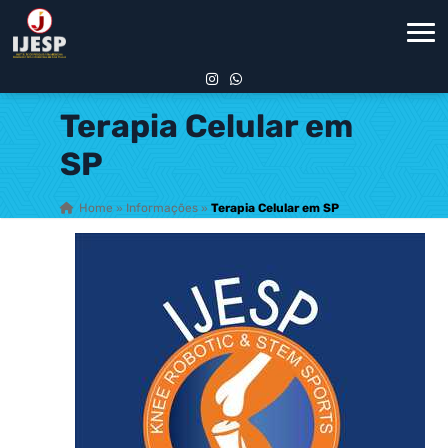
Terapia Celular em
SP
Home
»
Informações
»
Terapia Celular em SP