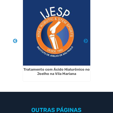
 Joelho
Tratamento com Ácido Hialurônico no
Cirurg
Joelho na Vila Mariana
OUTRAS
PÁGINAS