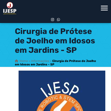
Cirurgia de Prótese
de Joelho em Idosos
em Jardins - SP
Home
»
Informações
»
Cirurgia de Prótese de Joelho
em Idosos em Jardins - SP