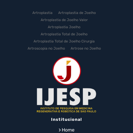
Artroplastia
Artroplastia de Joelho
Artroplastia de Joelho Valor
Artroplastia Joelho
Artroplastia Total de Joelho
Artroplastia Total de Joelho Cirurgia
Artroscopia no Joelho
Artrose no Joelho
Artrose no Joelho Cirurgia
Artrose no Joelho Tratamento
Celulas Tronco Joelho
Celula Tronco Esporte
Cirurgia Artroplastia de Joelho
Cirurgia Artroplastia Joelho
Cirurgia Artrose Joelho Preço
Cirurgia de Artroscopia no Joelho
Cirurgia de Cartilagem do Joelho
Institucional
Cirurgia de Joelho com Prótese
Cirurgia de Lesão no Menisco
Home