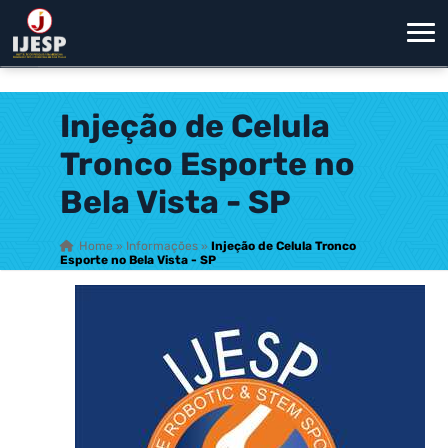
Injeção de Celula
Tronco Esporte no
Bela Vista - SP
Home
»
Informações
»
Injeção de Celula Tronco
Esporte no Bela Vista - SP