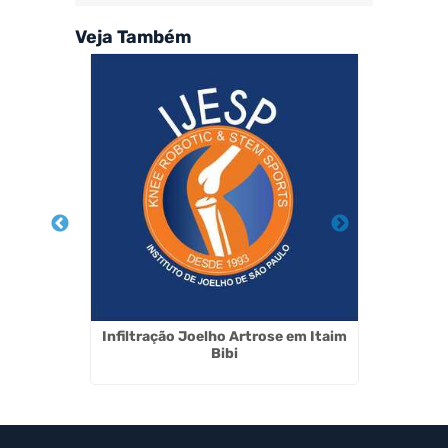
Veja Também
 em São
Infiltração Joelho Artrose em Itaim
Cirurgi
Bibi