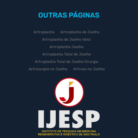
OUTRAS
PÁGINAS
Artroplastia
Artroplastia de Joelho
Artroplastia de Joelho Valor
Artroplastia Joelho
Artroplastia Total de Joelho
Artroplastia Total de Joelho Cirurgia
Artroscopia no Joelho
Artrose no Joelho
Artrose no Joelho Cirurgia
Artrose no Joelho Tratamento
Celulas Tronco Joelho
Celula Tronco Esporte
Cirurgia Artroplastia de Joelho
Cirurgia Artroplastia Joelho
Cirurgia Artrose Joelho Preço
Cirurgia de Artroscopia no Joelho
Cirurgia de Cartilagem do Joelho