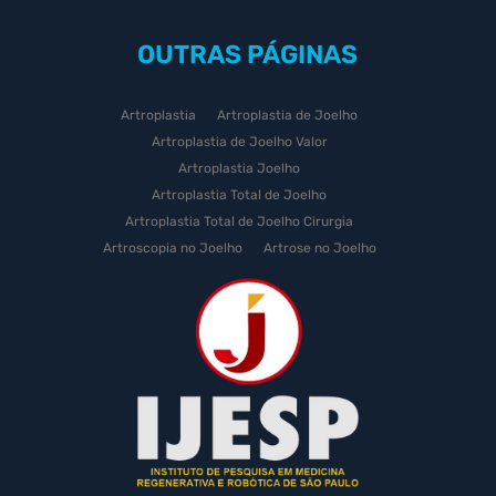
OUTRAS
PÁGINAS
Artroplastia
Artroplastia de Joelho
Artroplastia de Joelho Valor
Artroplastia Joelho
Artroplastia Total de Joelho
Artroplastia Total de Joelho Cirurgia
Artroscopia no Joelho
Artrose no Joelho
Artrose no Joelho Cirurgia
Artrose no Joelho Tratamento
Celulas Tronco Joelho
Celula Tronco Esporte
Cirurgia Artroplastia de Joelho
Cirurgia Artroplastia Joelho
Cirurgia Artrose Joelho Preço
Cirurgia de Artroscopia no Joelho
Cirurgia de Cartilagem do Joelho