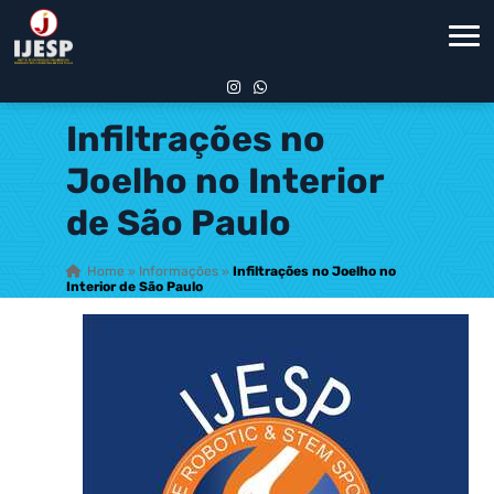
Infiltrações no
Joelho no Interior
de São Paulo
Home
»
Informações
»
Infiltrações no Joelho no
Interior de São Paulo