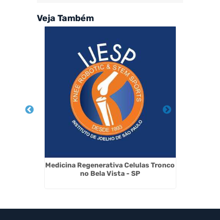
Veja Também
 Mariana
Medicina Regenerativa Celulas Tronco
Tratam
no Bela Vista - SP
Lesão