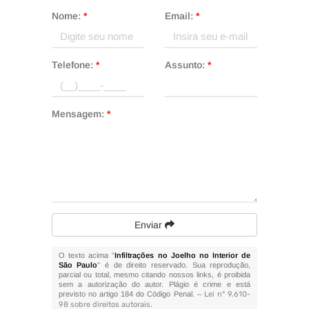
Nome:
*
Email:
*
Telefone:
*
Assunto:
*
Mensagem:
*
Enviar
O texto acima "
Infiltrações no Joelho no Interior de
São Paulo
" é de direito reservado. Sua reprodução,
parcial ou total, mesmo citando nossos links, é proibida
sem a autorização do autor. Plágio é crime e está
previsto no artigo 184 do Código Penal. –
Lei n° 9.610-
98 sobre direitos autorais
.