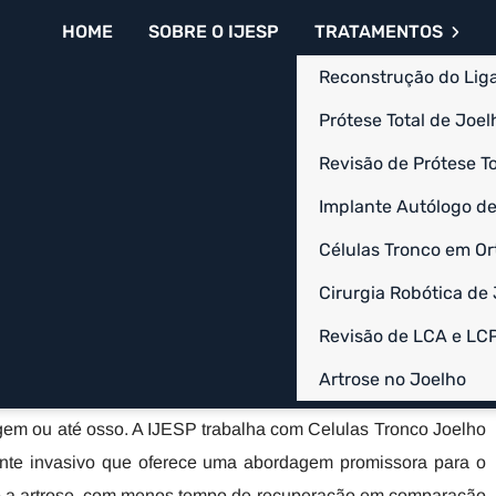
(11) 94715-5482
ortegaljuca2@gmail.com
HOME
SOBRE O IJESP
TRATAMENTOS
Reconstrução do Lig
Prótese Total de Joelh
Revisão de Prótese To
no Bela Vista -
Implante Autólogo de
Células Tronco em Or
- SP
Cirurgia Robótica de
ns presentes em nosso organismo, contam com capacidades de
Revisão de LCA e LC
 Essas características podem dar origem aos mais variados
Artrose no Joelho
lagem ou até osso. A IJESP trabalha com Celulas Tronco Joelho
nte invasivo que oferece uma abordagem promissora para o
mo a artrose, com menos tempo de recuperação em comparação