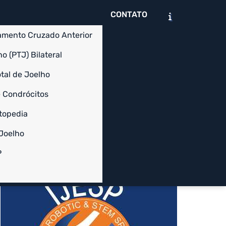
CONTATO
amento Cruzado Anterior
o (PTJ) Bilateral
tal de Joelho
 Condrócitos
Chame no WhatsApp
Solicite um Orçamento
topedia
 Joelho
Informações
P