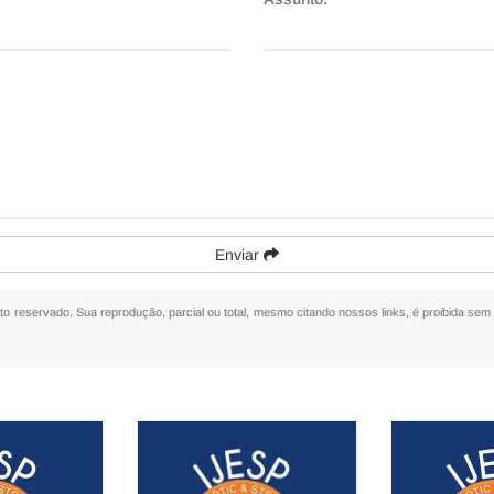
Enviar
eito reservado. Sua reprodução, parcial ou total, mesmo citando nossos links, é proibida sem 