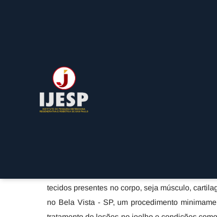
Rua: Barata Ribeiro, 490 - Bela Vista - São Paulo / SP
Celulas Tronco Joelho 
SP
Home
»
Informações
»
Celulas Tronco Joelho no Bela Vista 
As células tronco, diferente das células comu
auto renovação, diferenciação e proliferação.
tecidos presentes no corpo, seja músculo, carti
no Bela Vista - SP, um procedimento minimame
tratamento de lesões no joelho e condições co