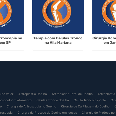
rtroscopia no
Terapia com Células Tronco
Cirurgia Rob
 em SP
na Vila Mariana
em Jar
elho Valor
Artroplastia Joelho
Artroplastia Total de Joelho
Artroplastia
no Joelho Tratamento
Celulas Tronco Joelho
Celula Tronco Esporte
Cir
ço
Cirurgia de Artroscopia no Joelho
Cirurgia de Cartilagem do Joelho
C
troscopia
Cirurgia de Prótese de Joelho em Idosos
Cirurgia de Prótese no