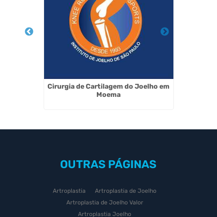
nco para
Cirurgia de Cartilagem do Joelho em
Recons
P
Moema
OUTRAS
PÁGINAS
Artroplastia
Artroplastia de Joelho
Artroplastia de Joelho Valor
Artroplastia Joelho