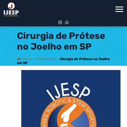
Cirurgia de Prótese
no Joelho em SP
Home
»
Informações
»
Cirurgia de Prótese no Joelho
em SP