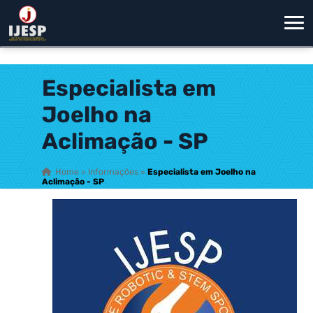
Especialista em
Joelho na
Aclimação - SP
Home
»
Informações
»
Especialista em Joelho na
Aclimação - SP