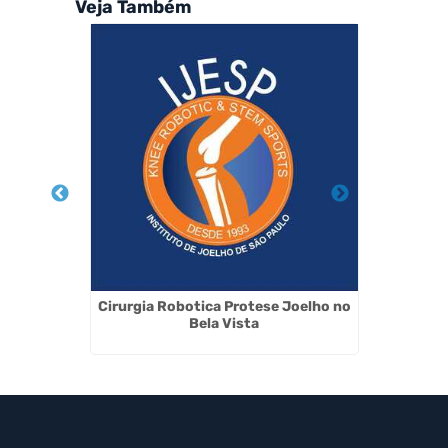
Veja Também
o do
Cirurgia Robotica Protese Joelho no
Implant
rior
Bela Vista