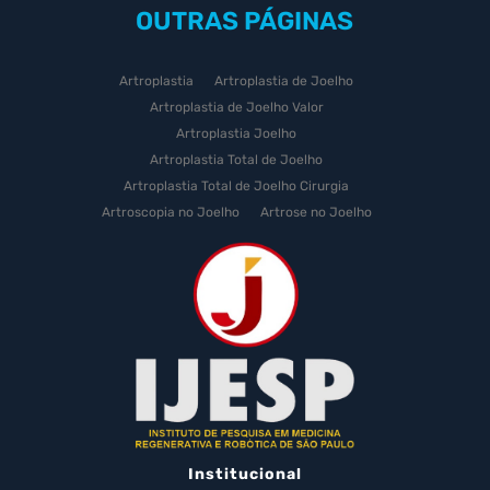
OUTRAS
PÁGINAS
Artroplastia
Artroplastia de Joelho
Artroplastia de Joelho Valor
Artroplastia Joelho
Artroplastia Total de Joelho
Artroplastia Total de Joelho Cirurgia
Artroscopia no Joelho
Artrose no Joelho
Artrose no Joelho Cirurgia
Artrose no Joelho Tratamento
Celulas Tronco Joelho
Celula Tronco Esporte
Cirurgia Artroplastia de Joelho
Cirurgia Artroplastia Joelho
Cirurgia Artrose Joelho Preço
Cirurgia de Artroscopia no Joelho
Cirurgia de Cartilagem do Joelho
Institucional
Cirurgia de Joelho com Prótese