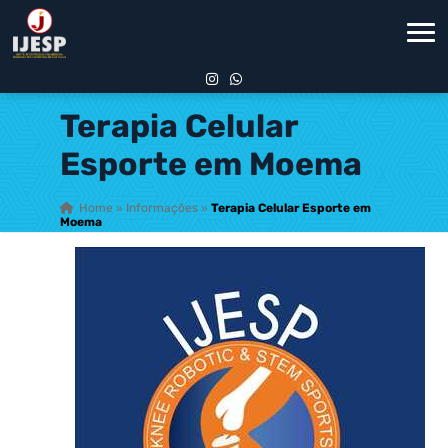
Terapia Celular
Esporte em Moema
Home
»
Informações
»
Terapia Celular Esporte em
Moema