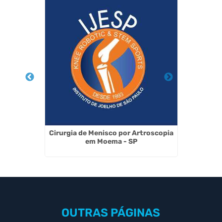
Tronco em
Cirurgia de Menisco por Artroscopia
Cirurg
em Moema - SP
OUTRAS
PÁGINAS