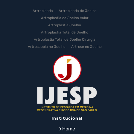
Artroplastia
Artroplastia de Joelho
Artroplastia de Joelho Valor
Artroplastia Joelho
Artroplastia Total de Joelho
Artroplastia Total de Joelho Cirurgia
Artroscopia no Joelho
Artrose no Joelho
Artrose no Joelho Cirurgia
Artrose no Joelho Tratamento
Celulas Tronco Joelho
Celula Tronco Esporte
Cirurgia Artroplastia de Joelho
Cirurgia Artroplastia Joelho
Cirurgia Artrose Joelho Preço
Cirurgia de Artroscopia no Joelho
Cirurgia de Cartilagem do Joelho
Institucional
Cirurgia de Joelho com Prótese
Cirurgia de Lesão no Menisco
Home
Cirurgia de Menisco por Artroscopia