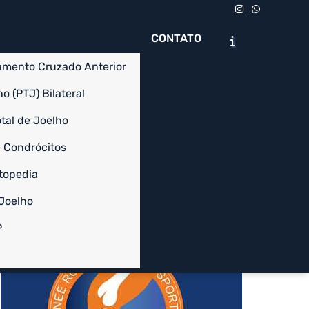
CONTATO
amento Cruzado Anterior
o (PTJ) Bilateral
tal de Joelho
Chame no WhatsApp
Solicite um Orçamento
 Condrócitos
topedia
Informações
 Joelho
P