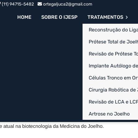
(11) 94715-5482
ortegaljuca2@gmail.com
HOME
SOBRE O IJESP
TRATAMENTOS
Reconstrução do Lig
Prótese Total de Joelh
Revisão de Prótese To
m Bibi - SP
Implante Autólogo de
Células Tronco em Or
 SP é uma excelente alternativa quando ocorrem lesões
Cirurgia Robótica de
oenças que afetam a mobilidade dos joelhos. A IJESP oferece
Revisão de LCA e LC
uipe de especialistas qualificados que utilizam terapias
Artrose no Joelho
os danificados e melhorar a saúde dos pacientes. Consulte a
 atual na biotecnologia da Medicina do Joelho.