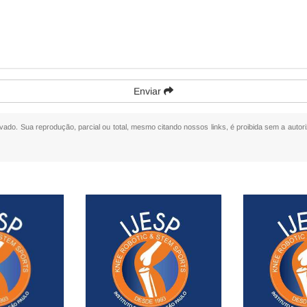
Enviar
ervado. Sua reprodução, parcial ou total, mesmo citando nossos links, é proibida sem a autor