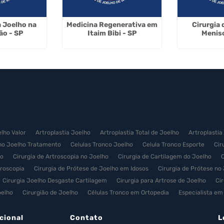
a Joelho na
Medicina Regenerativa em
Cirurgia 
ão - SP
Itaim Bibi - SP
Menis
elho Valor
Artroplastia Joelho
Artroplastia Total de Joelho
Artroplastia
no Joelho Tratamento
Celulas Tronco Joelho
Celula Tronco Esporte
Cir
ço
Cirurgia de Artroscopia no Joelho
Cirurgia de Cartilagem do Joelho
C
troscopia
Cirurgia de Prótese de Joelho em Idosos
Cirurgia de Prótese no
Cirurgia Joelho Desgaste Cartilagem
Cirurgia para Artrose de Joelho
Ci
oelho
Cirurgião de Joelho
Células Tronco em Ortopedia
Especialista em
nês - Terapia celular
Implante Autólogo de Condrócitos
Infiltração com Cé
ão de Celula Tronco Esporte
Medicina Regenerativa
Medicina Regenerativa
cional
Contato
L