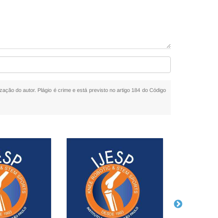
ização do autor. Plágio é crime e está previsto no artigo 184 do Código