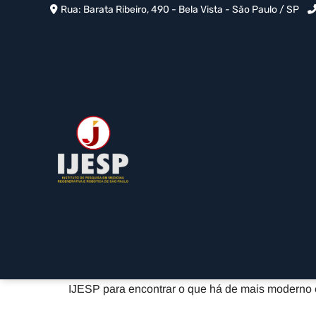
Rua: Barata Ribeiro, 490 - Bela Vista - São Paulo / SP
Terapia Celular em Itai
Home
»
Informações
»
Terapia Celular em Itaim Bibi - SP
Buscar uma Terapia Celular em Itaim Bibi -
musculoesqueléticas, degeneração articular ou d
suporte especializado nessa área, com uma eq
avançadas para promover a regeneração de tecid
IJESP para encontrar o que há de mais moderno e