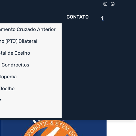
CONTATO
amento Cruzado Anterior
o (PTJ) Bilateral
tal de Joelho
 Condrócitos
Chame no WhatsApp
Solicite um Orçamento
topedia
 Joelho
Informações
P