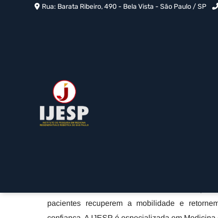
Rua: Barata Ribeiro, 490 - Bela Vista - São Paulo / SP
Reconstrução do Liga
Cruzado no Paraíso - 
Home
»
Informações
»
Reconstrução do Ligamento Cruzado
A Reconstrução do Ligamento Cruzado no Paraís
um ligamento cruzado anterior danificado no 
enxerto, restaurando a estabilidade e a função d
pacientes recuperem a mobilidade e retornem
confiança. A IJESP é especializada em Medicina 