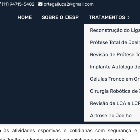
(11) 94715-5482
ortegaljuca2@gmail.com
HOME
SOBRE O IJESP
TRATAMENTOS
Reconstrução do Lig
Prótese Total de Joelh
Revisão de Prótese To
mento
Implante Autólogo de
SP
Células Tronco em Or
 no Paraíso - SP
Cirurgia Robótica de
o - SP é um procedimento cirúrgico que serve para reparar
Revisão de LCA e LC
joelho. Funciona substituindo o ligamento rompido por um
Artrose no Joelho
a articulação. Este procedimento é vital para permitir que os
 às atividades esportivas e cotidianas com segurança e
do Joelho e oferece suporte especializado neste assunto.