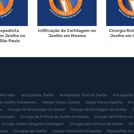
topedista
Infiltração de Cartilagem no
Cirurgia Ro
em Joelho no
Joelho em Moema
Joelho em I
 São Paulo
elho Valor
Artroplastia Joelho
Artroplastia Total de Joelho
Artroplastia
no Joelho Tratamento
Celulas Tronco Joelho
Celula Tronco Esporte
Cir
ço
Cirurgia de Artroscopia no Joelho
Cirurgia de Cartilagem do Joelho
C
troscopia
Cirurgia de Prótese de Joelho em Idosos
Cirurgia de Prótese no
Cirurgia Joelho Desgaste Cartilagem
Cirurgia para Artrose de Joelho
Ci
oelho
Cirurgião de Joelho
Células Tronco em Ortopedia
Especialista em