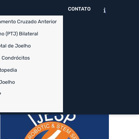
CONTATO
amento Cruzado Anterior
o (PTJ) Bilateral
tal de Joelho
 Condrócitos
Chame no WhatsApp
Solicite um Orçamento
topedia
 Joelho
Informações
P