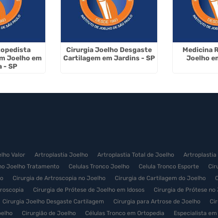
topedista
Cirurgia Joelho Desgaste
Medicina 
em Joelho em
Cartilagem em Jardins - SP
Joelho em
 - SP
elho Valor
Artroplastia Joelho
Artroplastia Total de Joelho
Artroplastia
no Joelho Tratamento
Celulas Tronco Joelho
Celula Tronco Esporte
Cir
ço
Cirurgia de Artroscopia no Joelho
Cirurgia de Cartilagem do Joelho
C
troscopia
Cirurgia de Prótese de Joelho em Idosos
Cirurgia de Prótese no
Cirurgia Joelho Desgaste Cartilagem
Cirurgia para Artrose de Joelho
Ci
oelho
Cirurgião de Joelho
Células Tronco em Ortopedia
Especialista em