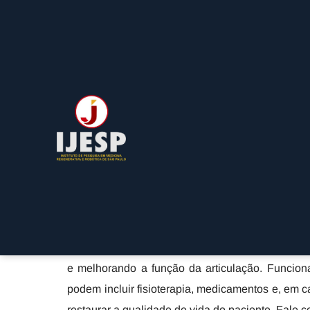
Rua: Barata Ribeiro, 490 - Bela Vista - São Paulo / SP
Medico Especialista em
Joelho em Itaim Bibi - 
Home
»
Informações
»
Medico Especialista em Artrose no J
O atendimento de um Medico Especialista em Ar
disponíveis pela IJESP, serve para diagnosticar e 
e melhorando a função da articulação. Funcion
podem incluir fisioterapia, medicamentos e, em c
restaurar a qualidade de vida do paciente. Fale