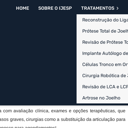
(11) 94715-5482
ortegaljuca2@gmail.com
HOME
SOBRE O IJESP
TRATAMENTOS
Reconstrução do Lig
Prótese Total de Joelh
Revisão de Prótese To
 Artrose no
Implante Autólogo de
SP
Células Tronco em Or
oelho em Itaim Bibi - SP
Cirurgia Robótica de
trose no Joelho em Itaim Bibi - SP, como os profissionais
Revisão de LCA e LC
tratar a artrose e outras patologias no joelho, aliviando a dor
Artrose no Joelho
a com avaliação clínica, exames e opções terapêuticas, que
asos graves, cirurgias como a substituição da articulação para
 conosco para agendamentos!