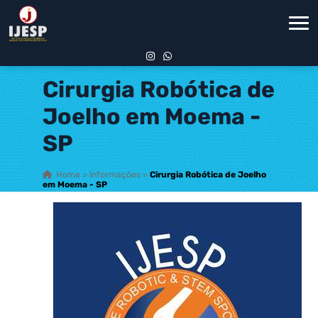
Cirurgia Robótica de
Joelho em Moema -
SP
Home
»
Informações
»
Cirurgia Robótica de Joelho
em Moema - SP