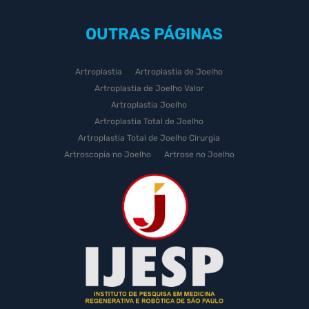
OUTRAS
PÁGINAS
Artroplastia
Artroplastia de Joelho
Artroplastia de Joelho Valor
Artroplastia Joelho
Artroplastia Total de Joelho
Artroplastia Total de Joelho Cirurgia
Artroscopia no Joelho
Artrose no Joelho
Artrose no Joelho Cirurgia
Artrose no Joelho Tratamento
Celulas Tronco Joelho
Celula Tronco Esporte
Cirurgia Artroplastia de Joelho
Cirurgia Artroplastia Joelho
Cirurgia Artrose Joelho Preço
Cirurgia de Artroscopia no Joelho
Cirurgia de Cartilagem do Joelho