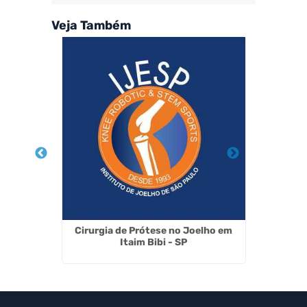
Veja Também
m SP
Cirurgia de Prótese no Joelho em
Medi
Itaim Bibi - SP