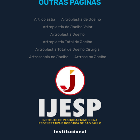
OUTRAS
PÁGINAS
Artroplastia
Artroplastia de Joelho
Artroplastia de Joelho Valor
Artroplastia Joelho
Artroplastia Total de Joelho
Artroplastia Total de Joelho Cirurgia
Artroscopia no Joelho
Artrose no Joelho
Artrose no Joelho Cirurgia
Artrose no Joelho Tratamento
Celulas Tronco Joelho
Celula Tronco Esporte
Cirurgia Artroplastia de Joelho
Cirurgia Artroplastia Joelho
Cirurgia Artrose Joelho Preço
Cirurgia de Artroscopia no Joelho
Cirurgia de Cartilagem do Joelho
Institucional
Cirurgia de Joelho com Prótese
Cirurgia de Lesão no Menisco