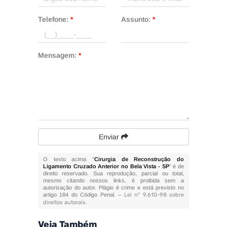
Telefone:
*
Assunto:
*
Mensagem:
*
Enviar
O texto acima "
Cirurgia de Reconstrução do
Ligamento Cruzado Anterior no Bela Vista - SP
" é de
direito reservado. Sua reprodução, parcial ou total,
mesmo citando nossos links, é proibida sem a
autorização do autor. Plágio é crime e está previsto no
artigo 184 do Código Penal. –
Lei n° 9.610-98 sobre
direitos autorais
.
Veja Também