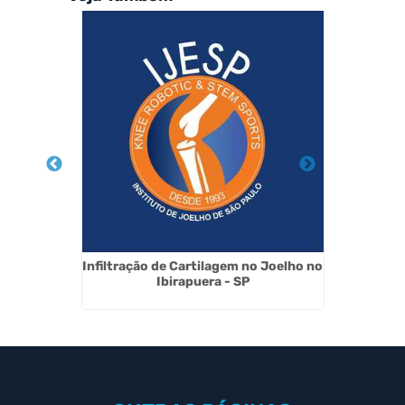
 Cruzado
Infiltração de Cartilagem no Joelho no
Recons
o Paulo
Ibirapuera - SP