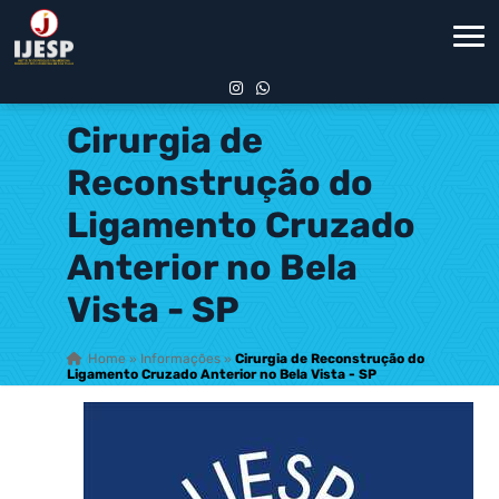
Cirurgia de
Reconstrução do
Ligamento Cruzado
Anterior no Bela
Vista - SP
Home
»
Informações
»
Cirurgia de Reconstrução do
Ligamento Cruzado Anterior no Bela Vista - SP