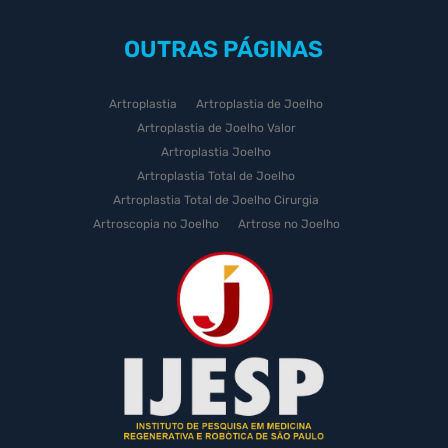
OUTRAS
PÁGINAS
Artroplastia
Artroplastia de Joelho
Artroplastia de Joelho Valor
Artroplastia Joelho
Artroplastia Total de Joelho
Artroplastia Total de Joelho Cirurgia
Artroscopia no Joelho
Artrose no Joelho
Artrose no Joelho Cirurgia
Artrose no Joelho Tratamento
Celulas Tronco Joelho
Celula Tronco Esporte
Cirurgia Artroplastia de Joelho
Cirurgia Artroplastia Joelho
Cirurgia Artrose Joelho Preço
Cirurgia de Artroscopia no Joelho
Cirurgia de Cartilagem do Joelho