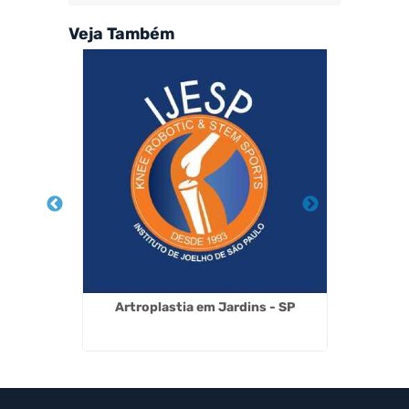
Veja Também
s Tronco
Artroplastia em Jardins - SP
Medic
lo