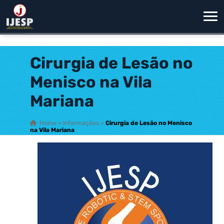
Cirurgia de Lesão no
Menisco na Vila
Mariana
Home
»
Informações
»
Cirurgia de Lesão no Menisco
na Vila Mariana