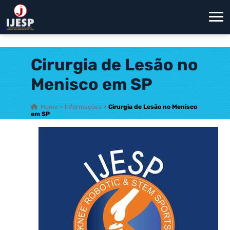
Cirurgia de Lesão no
Menisco em SP
Home
»
Informações
»
Cirurgia de Lesão no Menisco
em SP