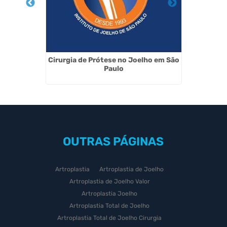
e na Vila
Cirurgia de Prótese no Joelho em São
Cirurg
Paulo
OUTRAS
PÁGINAS
Artroplastia
Artroplastia de Joelho
Artroplastia de Joelho Valor
Artroplastia Joelho
Artroplastia Total de Joelho
Artroplastia Total de Joelho Cirurgia