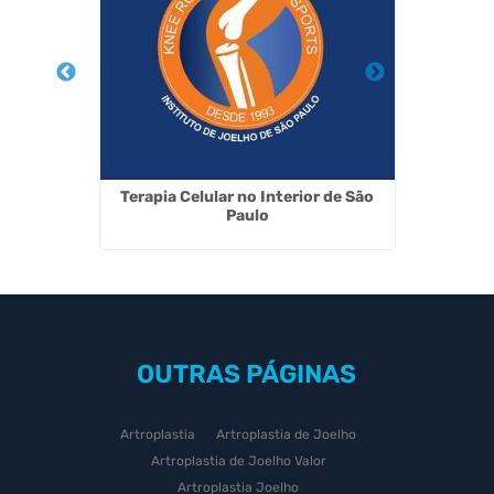
ho em
Terapia Celular no Interior de São
Implant
Paulo
OUTRAS
PÁGINAS
Artroplastia
Artroplastia de Joelho
Artroplastia de Joelho Valor
Artroplastia Joelho