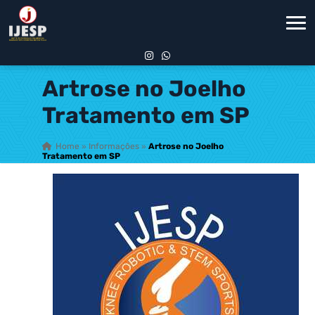
Artrose no Joelho
Tratamento em SP
Home
»
Informações
»
Artrose no Joelho
Tratamento em SP